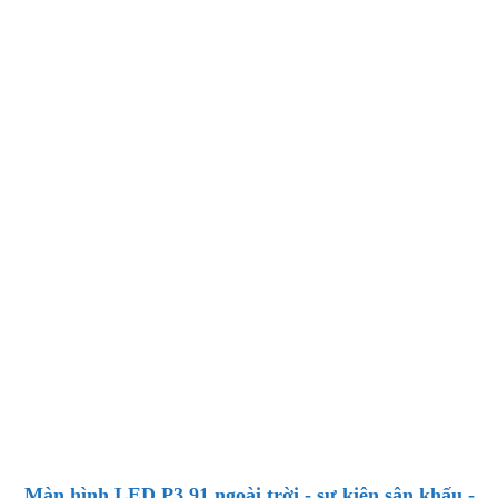
Màn hình LED P3.91 ngoài trời - sự kiện sân khấu -