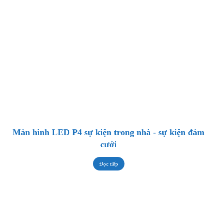
Màn hình LED P4 sự kiện trong nhà - sự kiện đám
cưới
Đọc tiếp