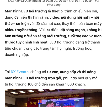
Màn hình LED hội trường tại Đảng Uỷ, Uỷ ban Mặt trận Tổ quốc, Tỉnh
Vĩnh Long
Màn hình LED hội trường
là thiết bị trình chiếu hiện đại,
dùng để hiển thị
hình ảnh, video, nội dung hội nghị – hội
thảo – sự kiện
với độ sắc nét cao, thay thế hoàn toàn
máy
chiếu truyền thống
. Với ưu điểm
độ sáng mạnh, không bị
ảnh hưởng bởi ánh sáng môi trường
,
tuổi thọ cao
và
kích
thước tùy chỉnh linh hoạt
, LED hội trường đang trở thành
tiêu chuẩn trong các trung tâm hội nghị, trường học,
doanh nghiệp.
Tại
DX Events
, chúng tôi
tư vấn, cung cấp và thi công
màn hình LED hội trường trọn gói
, phù hợp mọi quy mô –
từ hội trường 100 chỗ đến sân khấu 1.000 khách.