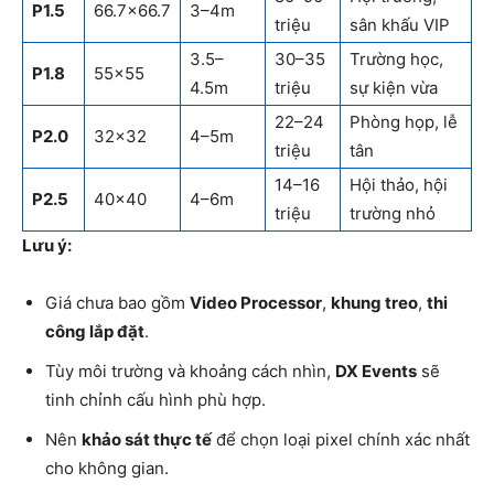
P1.5
66.7×66.7
3–4m
triệu
sân khấu VIP
3.5–
30–35
Trường học,
P1.8
55×55
4.5m
triệu
sự kiện vừa
22–24
Phòng họp, lễ
P2.0
32×32
4–5m
triệu
tân
14–16
Hội thảo, hội
P2.5
40×40
4–6m
triệu
trường nhỏ
Lưu ý:
Giá chưa bao gồm
Video Processor
,
khung treo
,
thi
công lắp đặt
.
Tùy môi trường và khoảng cách nhìn,
DX Events
sẽ
tinh chỉnh cấu hình phù hợp.
Nên
khảo sát thực tế
để chọn loại pixel chính xác nhất
cho không gian.