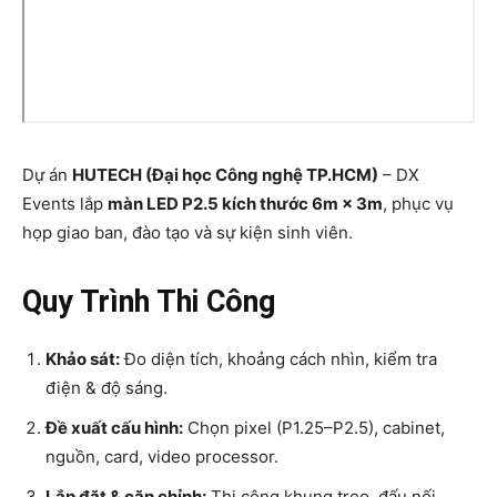
Dự án
HUTECH (Đại học Công nghệ TP.HCM)
– DX
Events lắp
màn LED P2.5 kích thước 6m × 3m
, phục vụ
họp giao ban, đào tạo và sự kiện sinh viên.
Quy Trình Thi Công
Khảo sát:
Đo diện tích, khoảng cách nhìn, kiểm tra
điện & độ sáng.
Đề xuất cấu hình:
Chọn pixel (P1.25–P2.5), cabinet,
nguồn, card, video processor.
Lắp đặt & căn chỉnh:
Thi công khung treo, đấu nối