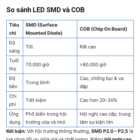
So sánh LED SMD và COB
Tiêu
SMD (Surface
COB (Chip On Board)
chí
Mounted Diode)
Độ
Tốt
Rất cao
sáng
Tuổi
70.000 giờ
>80.000 giờ
thọ
Độ
Cao, chống bụi & va
Trung bình
bền
đập
Chi
Tiết kiệm
Cao hơn 20–30%
phí
Ứng
Phổ biến trong hội
Hội nghị cao cấp, trung
dụng
trường vừa và nhỏ
tâm sự kiện lớn
Kết luận:
Với hội trường thông thường,
SMD P2.0 – P2.5
là
lựa chọn tối ưu giữa giá và chất lượng. Riêng
hội nghị cao