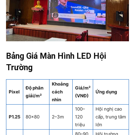
Bảng Giá Màn Hình LED Hội
Trường
Khoảng
Độ phân
Giá/m²
Pixel
cách
Ứng dụng
giải/m²
(VNĐ)
nhìn
100–
Hội nghị cao
P1.25
80×80
2–3m
120
cấp, trung tâm
triệu
lớn
80–90
Hội trường,