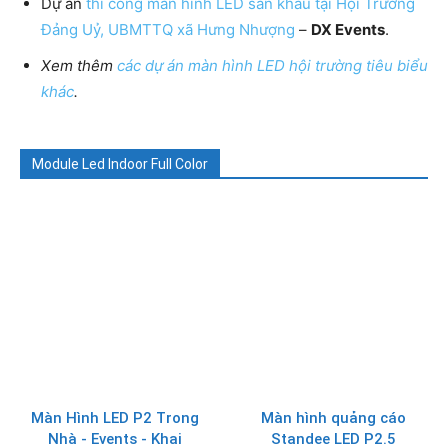
Dự án
thi công màn hình LED sân khấu tại Hội Trường
Đảng Uỷ, UBMTTQ xã Hưng Nhượng
–
DX Events
.
Xem thêm
các dự án màn hình LED hội trường tiêu biểu
khác
.
Module Led Indoor Full Color
Màn Hình LED P2 Trong
Màn hình quảng cáo
Nhà - Events - Khai
Standee LED P2.5